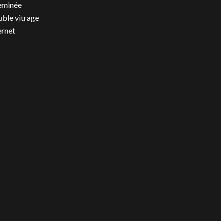
eminée
ble vitrage
ernet