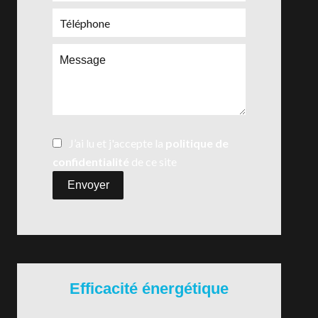
J’ai lu et j'accepte la
politique de
confidentialité
de ce site
Envoyer
Efficacité énergétique