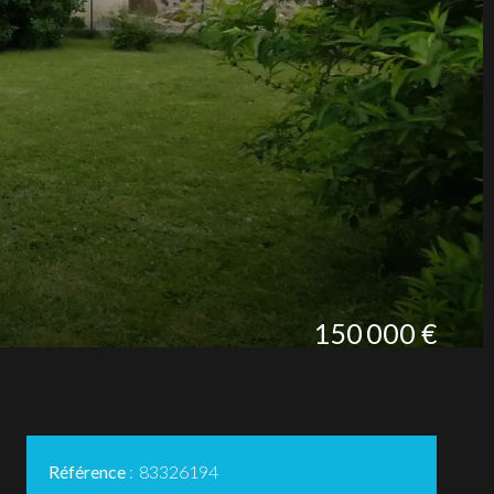
150 000 €
Référence
83326194