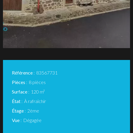
Référence
83567731
Pièces
8 pièces
Surface
120 m²
État
À rafraîchir
Étage
2ème
Vue
Dégagée