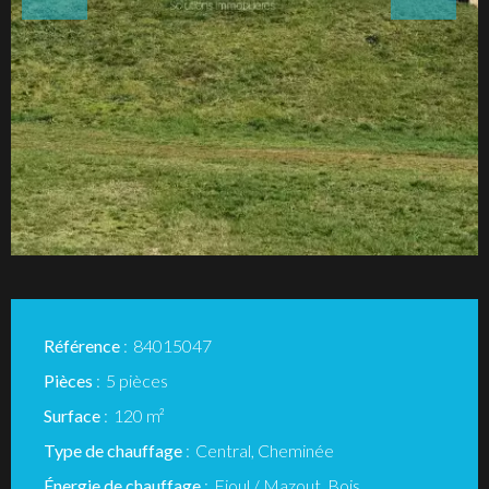
Référence
84015047
Pièces
5 pièces
Surface
120 m²
Type de chauffage
Central, Cheminée
Énergie de chauffage
Fioul / Mazout, Bois