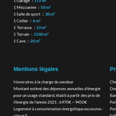
1 Garage
115 m²
1 Mezzanine
50 m²
1 Salle de sport
38 m²
1 Cellier
6 m²
1 Terrasse
10 m²
1 Terrain
1500 m²
1 Cave
20 m²
Mentions légales
Pr
Honoraires à la charge du vendeur
Ch
Montant estimé des dépenses annuelles d'énergie
Dou
pour un usage standard, établi à partir des prix de
Ba
l'énergie de l'année 2021 : 6970€ ~ 9450€
Pui
Logement à consommation énergétique excessive :
Por
classe F
Sal