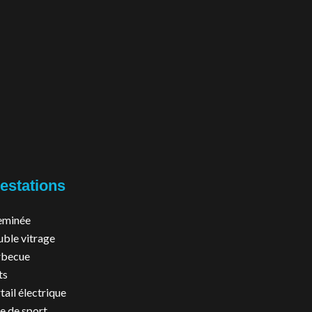
estations
eminée
ble vitrage
rbecue
ts
tail électrique
le de sport