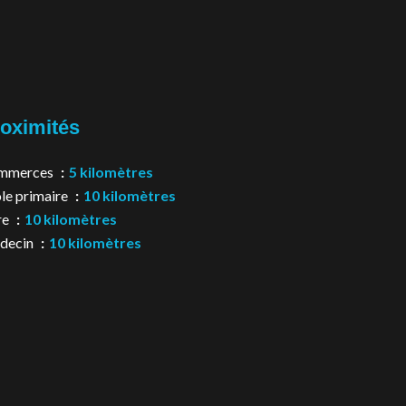
oximités
mmerces
5 kilomètres
le primaire
10 kilomètres
re
10 kilomètres
decin
10 kilomètres