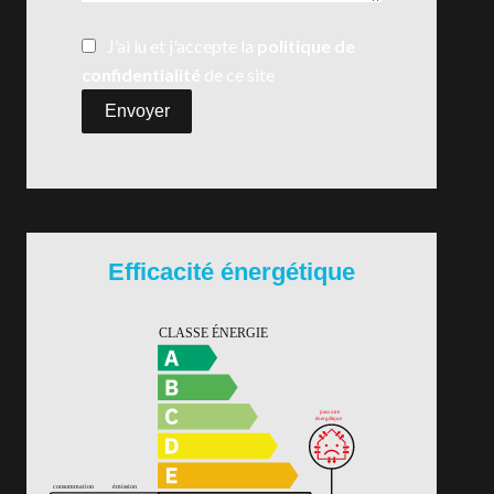
J’ai lu et j'accepte la
politique de
confidentialité
de ce site
Envoyer
Efficacité énergétique