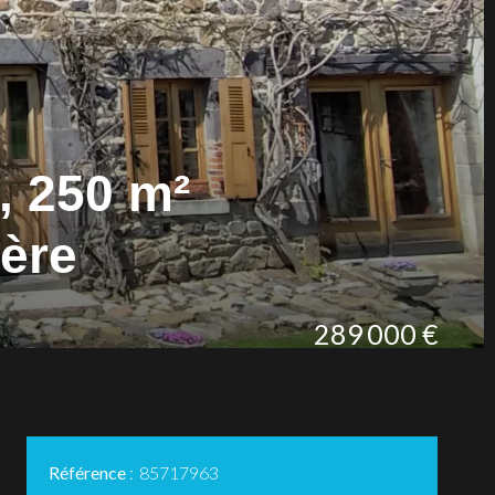
, 250 m²
ière
289 000 €
Référence
85717963