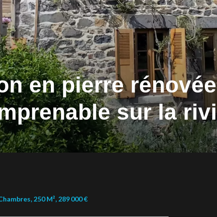
n en pierre rénovée
mprenable sur la riv
Chambres, 250 M², 289 000 €