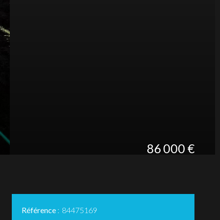
86 000 €
Référence
84475169