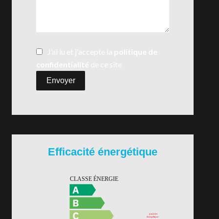
J’ai lu et j'accepte la
politique de
confidentialité
de ce site
Envoyer
Efficacité énergétique