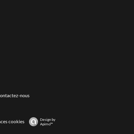
ontactez-nous
Design by
nces cookies
Apimo™