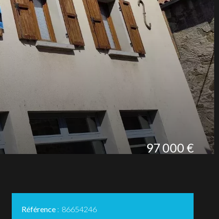
97 000 €
Référence
86654246