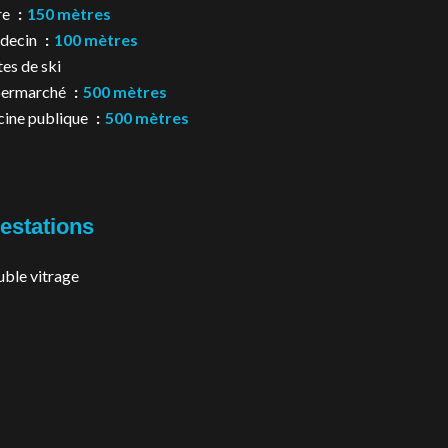
re
150 mètres
decin
100 mètres
tes de ski
permarché
500 mètres
cine publique
500 mètres
estations
ble vitrage