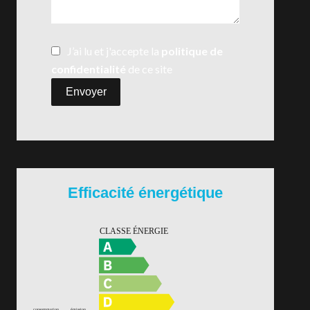
J’ai lu et j'accepte la
politique de
confidentialité
de ce site
Envoyer
Efficacité énergétique